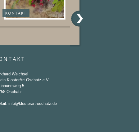
KONTAKT
ONTAKT
rkhard Weichsel
ein KlosterArt Oschatz e.V.
ubauernweg 5
758 Oschatz
Mail:
info@klosterart-oschatz.de