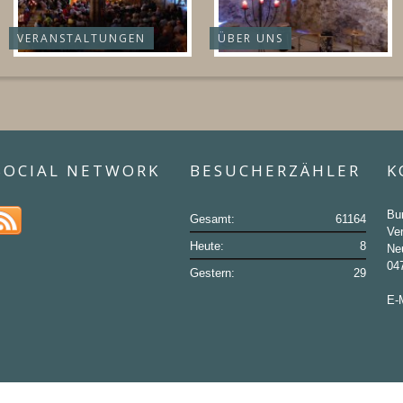
VERANSTALTUNGEN
ÜBER UNS
SOCIAL NETWORK
BESUCHERZÄHLER
K
Bu
Gesamt:
61164
Ver
Heute:
8
Ne
04
Gestern:
29
E-