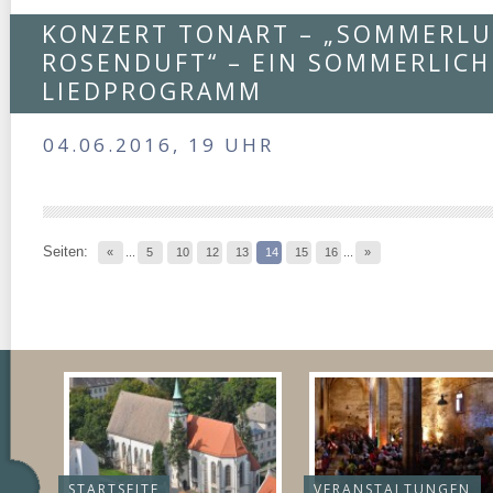
KONZERT TONART – „SOMMERLU
ROSENDUFT“ – EIN SOMMERLICH
LIEDPROGRAMM
04.06.2016, 19 UHR
Seiten:
«
...
5
10
12
13
14
15
16
...
»
STARTSEITE
VERANSTALTUNGEN